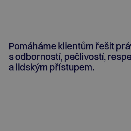
Pomáháme klientům řešit prá
s odborností, pečlivostí, res
a lidským přístupem.