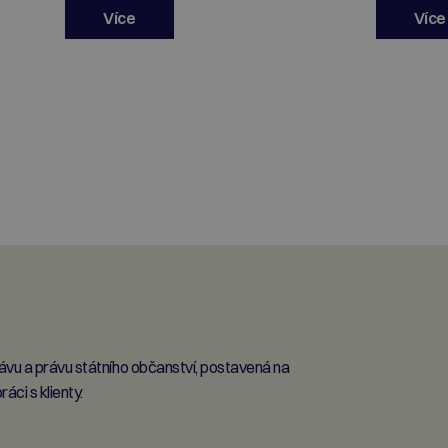
Více
Více
vu a právu státního občanství, postavená na
ci s klienty.