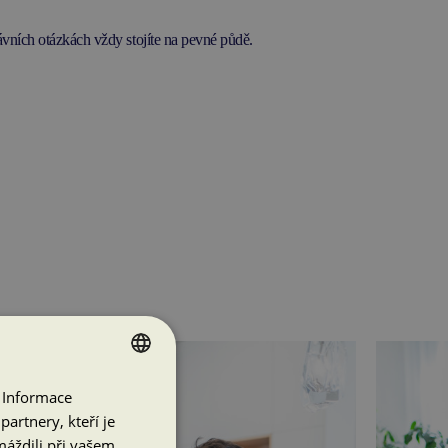
rávních otázkách vždy stojíte na pevné půdě.
 Informace
CZECH
artnery, kteří je
ENGLISH
máždili při vašem