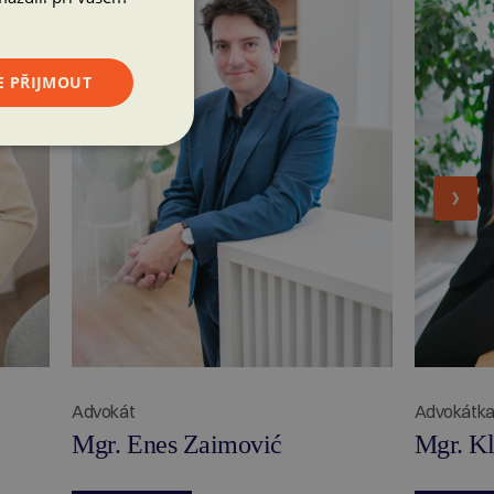
E PŘIJMOUT
Advokát
Advokátk
Mgr. Enes Zaimović
Mgr. Kl