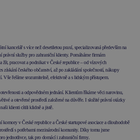
ní kancelář s více než desetiletou praxí, specializovaná především na
í právní služby pro zahraniční klienty. Pomáháme firmám
ta žít, pracovat a podnikat v České republice – od vízových
řes získání českého občanství, až po zakládání společností, nákupy
ní. Vše řešíme srozumitelně, efektivně a s lidským přístupem.
, otevřenosti a odpovědném jednání. Klientům říkáme věci narovinu,
ětivé a otevřené prostředí založené na důvěře. I složité právní otázky
i klienti cítili klidně a jistě.
í komory v České republice a České startupové asociace a dlouhodobě
rostředí s potřebami mezinárodní komunity. Díky tomu jsme
ro jednotlivce, tak pro domácí i zahraniční firmy.