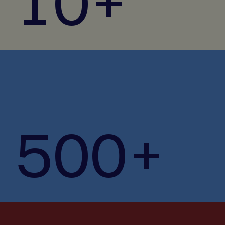
10+
500+