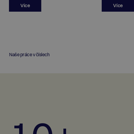
Více
Více
Naše práce v číslech