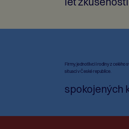
let zkušeností
Firmy, jednotlivci i rodiny z celého
situaci v České republice.
spokojených k