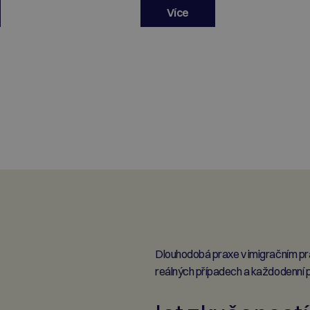
Více
Dlouhodobá praxe v imigračním prá
reálných případech a každodenní prá