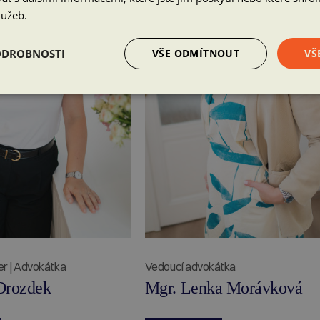
lužeb.
ODROBNOSTI
VŠE ODMÍTNOUT
VŠ
r | Advokátka
Vedoucí advokátka
Drozdek
Mgr. Lenka Morávková