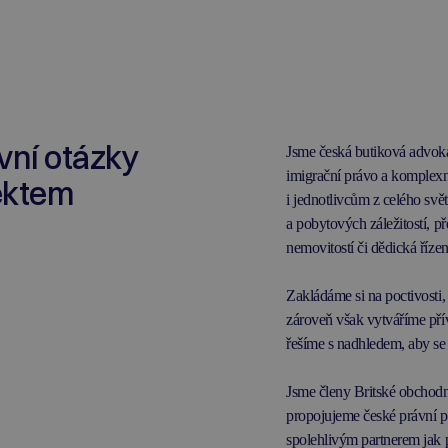
vní otázky
Jsme česká butiková advokát
imigrační právo a komplexn
pektem
i jednotlivcům z celého svě
a pobytových záležitostí, p
nemovitostí či dědická říze
Zakládáme si na poctivosti
zároveň však vytváříme přív
řešíme s nadhledem, aby se naš
Jsme členy Britské obchodn
propojujeme české právní p
spolehlivým partnerem jak p