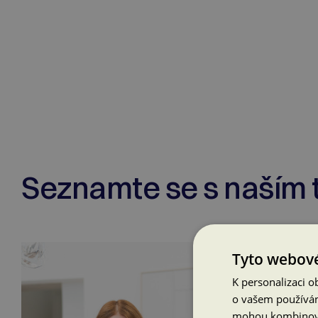
Seznamte se s naším
Tyto webové
K personalizaci 
o vašem používání
mohou kombinovat