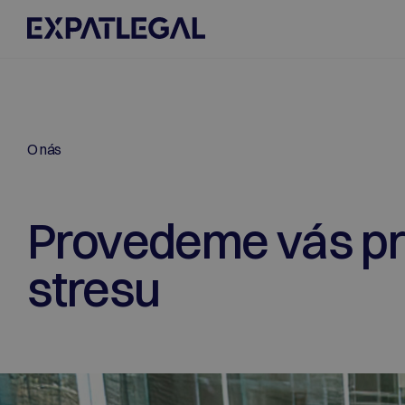
O nás
Provedeme vás p
stresu