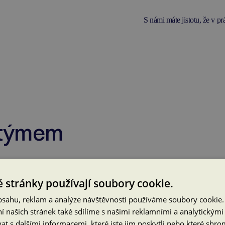
S námi máte jistotu, že v p
 týmem
 stránky používají soubory cookie.
obsahu, reklam a analýze návštěvnosti používáme soubory cookie.
 našich stránek také sdílíme s našimi reklamními a analytickými p
 s dalšími informacemi, které jste jim poskytli nebo které shro